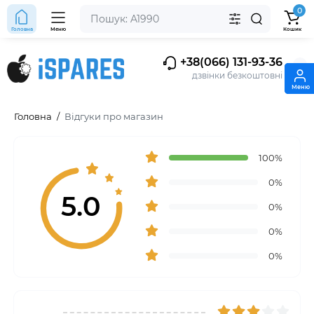
0
Головна
Меню
Кошик
+38(066) 131-93-36
дзвінки безкоштовні
Меню
Меню
Головна
Відгуки про магазин
100%
0%
5.0
0%
0%
0%