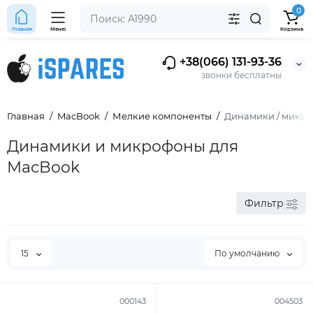
0
Главная
Меню
Корзина
+38(066) 131-93-36
звонки бесплатны
Главная
MacBook
Мелкие компоненты
Динамики / микр
Динамики и микрофоны для
MacBook
Фильтр
15
По умолчанию
000143
004503