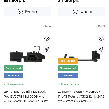
658.60грн.
247.90грн.
Купить
Купить
001204
002124
Топ Продаж
Популярный
Популярный
Новинка
Новинка
В наличии
В наличии
Динамик левый MacBook
Динамик левый MacBook
Pro 13 A1278 Mid 2009 Mid
Pro 13 Retina A1502 Early 2015
2010 922-9058 922-9445 609-
923-00509 609-00013
0260