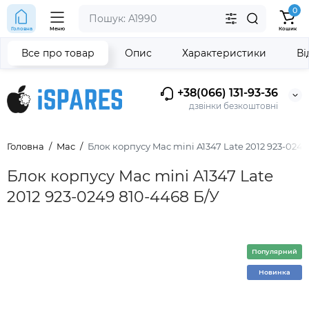
0
Головна
Меню
Кошик
Все про товар
Опис
Характеристики
Ві
+38(066) 131-93-36
дзвінки безкоштовні
Головна
Mac
Блок корпусу Mac mini A1347 Late 2012 923-0249
Блок корпусу Mac mini A1347 Late
2012 923-0249 810-4468 Б/У
Популярний
Новинка