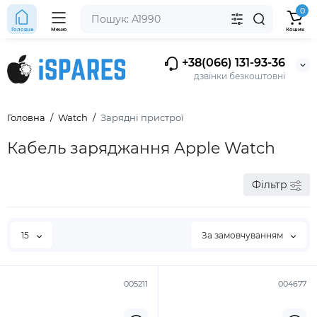
0
Головна
Меню
Кошик
+38(066) 131-93-36
дзвінки безкоштовні
Головна
Watch
Зарядні пристрої
Кабель заряджання Apple Watch
Фільтр
15
За замовчуванням
005211
004677