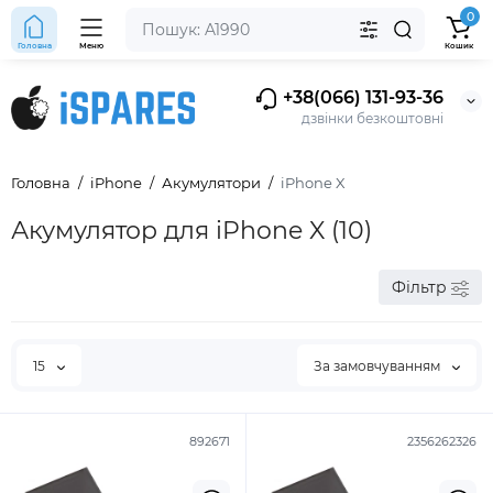
0
Головна
Меню
Кошик
+38(066) 131-93-36
дзвінки безкоштовні
Головна
iPhone
Акумулятори
iPhone X
Акумулятор для iPhone X (10)
Фільтр
15
За замовчуванням
892671
2356262326