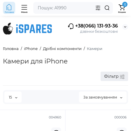
0
Головна
Меню
Кошик
+38(066) 131-93-36
дзвінки безкоштовні
Головна
iPhone
Дрібні компоненти
Камери
Камери для iPhone
Фільтр
15
За замовчуванням
004960
000006