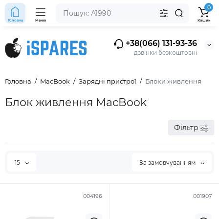
0
Головна
Меню
Кошик
+38(066) 131-93-36
дзвінки безкоштовні
Головна
MacBook
Зарядні пристрої
Блоки живлення
Блок живлення MacBook
Фільтр
15
За замовчуванням
004196
001907