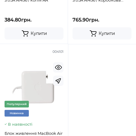
3.05A A1436 / копія AA
3.05A A1436 / коробкова
копія AAA
384.80грн.
765.90грн.
Купити
Купити
004101
Популярний
Новинка
В наявності
Блок живлення MacBook Air