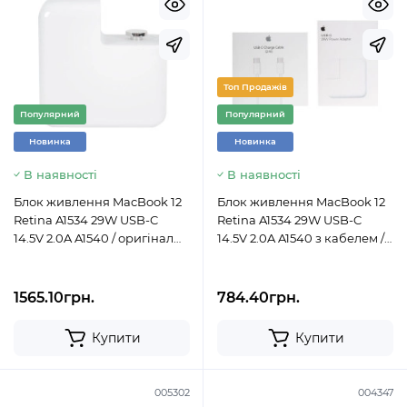
Топ Продажів
Популярний
Популярний
Новинка
Новинка
В наявності
В наявності
Блок живлення MacBook 12
Блок живлення MacBook 12
Retina A1534 29W USB-C
Retina A1534 29W USB-C
14.5V 2.0A A1540 / оригінал
14.5V 2.0A A1540 з кабелем /
OEM
коробкова копія AAA
1565.10грн.
784.40грн.
Купити
Купити
005302
004347