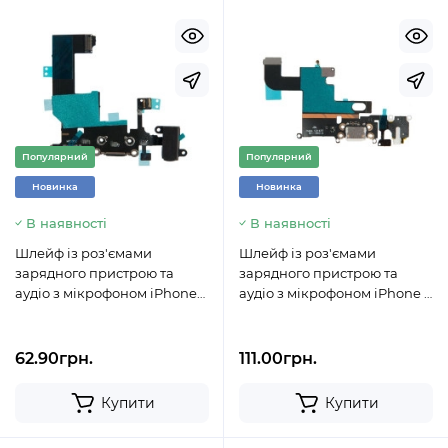
Популярний
Популярний
Новинка
Новинка
В наявності
В наявності
Шлейф із роз'ємами
Шлейф із роз'ємами
зарядного пристрою та
зарядного пристрою та
аудіо з мікрофоном iPhone
аудіо з мікрофоном iPhone 6
5/821-1417 чорний
/ оригінал / 821-1853 білий
62.90грн.
111.00грн.
Купити
Купити