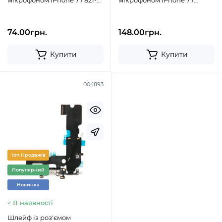
мікрофоном iPhone 7 / 821-
мікрофоном iPhone 7 /
00270 сірий
оригінал / 821-00270 чорний
74.00грн.
148.00грн.
Купити
Купити
004893
Топ Продажів
Популярний
Новинка
В наявності
Шлейф із роз'ємом