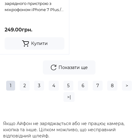
зарядного пристрою з
мікрофоном iPhone 7 Plus /
821-00276 білий
249.00грн.
Купити
Показати ще
1
2
3
4
5
6
7
8
>
>|
Якщо Айфон не заряджається або не працює камера,
кнопка та інше. Цілком можливо, що несправний
відповідний шлейф.