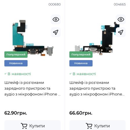
000680
004665
Популярний
Популярний
Новинка
Новинка
В наявності
В наявності
Шлейф із роз'ємами
Шлейф із роз'ємами
зарядного пристрою та
зарядного пристрою та
аудіо з мікрофоном iPhone 6
аудіо з мікрофоном iPhone
Plus / 821-2220 сірий
6S Plus білий
62.90грн.
66.60грн.
Купити
Купити