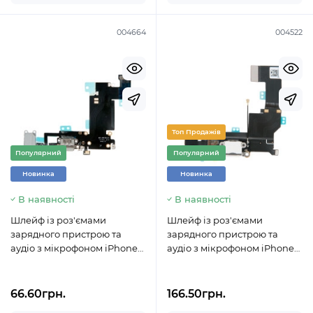
004664
004522
Топ Продажів
Популярний
Популярний
Новинка
Новинка
В наявності
В наявності
Шлейф із роз'ємами
Шлейф із роз'ємами
зарядного пристрою та
зарядного пристрою та
аудіо з мікрофоном iPhone
аудіо з мікрофоном iPhone
6S Plus сірий
SE / оригінал / 821-00331
білий
66.60грн.
166.50грн.