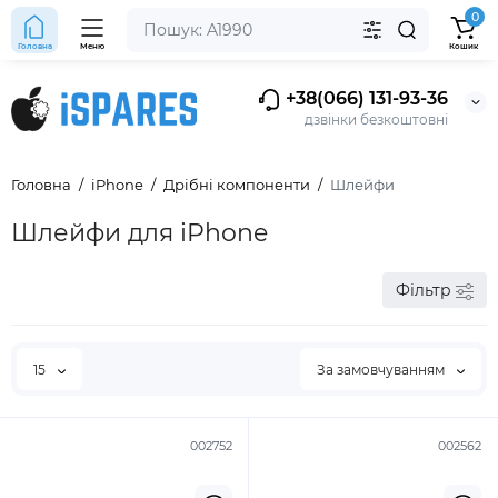
0
Головна
Меню
Кошик
+38(066) 131-93-36
дзвінки безкоштовні
Головна
iPhone
Дрібні компоненти
Шлейфи
Шлейфи для iPhone
Фільтр
15
За замовчуванням
002752
002562