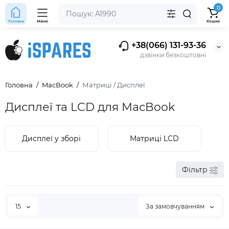
0
Головна
Меню
Кошик
+38(066) 131-93-36
дзвінки безкоштовні
Головна
MacBook
Матриці / Дисплеї
Дисплеї та LCD для MacBook
Дисплеї у зборі
Матриці LCD
Фільтр
15
За замовчуванням