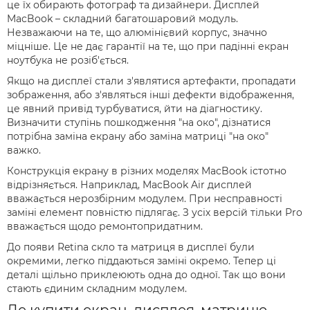
це їх обирають фотограф та дизайнери. Дисплей
MacBook – складний багатошаровий модуль.
Незважаючи на те, що алюмінієвий корпус, значно
міцніше. Це не дає гарантії на те, що при падінні екран
ноутбука не розіб'ється.
Якщо на дисплеї стали з'являтися артефакти, пропадати
зображення, або з'являться інші дефекти відображення,
це явний привід турбуватися, йти на діагностику.
Визначити ступінь пошкодження "на око", дізнатися
потрібна заміна екрану або заміна матриці "на око"
важко.
Конструкція екрану в різних моделях MacBook істотно
відрізняється. Наприклад, MacBook Air дисплей
вважається нерозбірним модулем. При несправності
заміні елемент повністю підлягає. З усіх версій тільки Pro
вважається щодо ремонтопридатним.
До появи Retina скло та матриця в дисплеї були
окремими, легко піддаються заміні окремо. Тепер ці
деталі щільно приклеюють одна до одної. Так що вони
стають єдиним складним модулем.