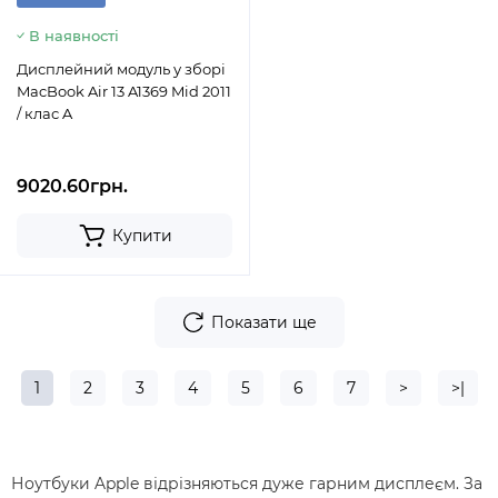
В наявності
Дисплейний модуль у зборі
MacBook Air 13 A1369 Mid 2011
/ клас A
9020.60грн.
Купити
Показати ще
1
2
3
4
5
6
7
>
>|
Ноутбуки Apple відрізняються дуже гарним дисплеєм. За