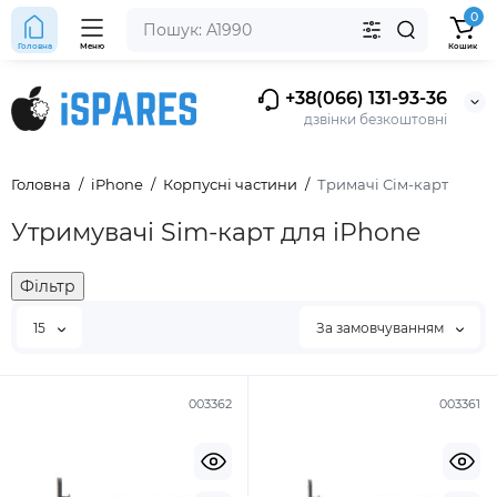
0
Головна
Меню
Кошик
+38(066) 131-93-36
дзвінки безкоштовні
Головна
iPhone
Корпусні частини
Тримачі Сім-карт
Утримувачі Sim-карт для iPhone
Фільтр
15
За замовчуванням
003362
003361