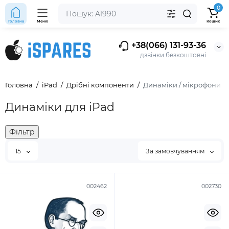
0
Головна
Меню
Кошик
+38(066) 131-93-36
дзвінки безкоштовні
Головна
iPad
Дрібні компоненти
Динаміки / мікрофони
Динаміки для iPad
Фільтр
15
За замовчуванням
002462
002730