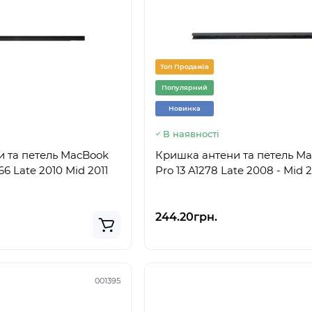
Топ Продажів
Популярний
Новинка
В наявності
 та петель MacBook
Кришка антени та петель M
466 Late 2010 Mid 2011
Pro 13 A1278 Late 2008 - Mid 
244.20грн.
001395