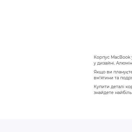
Корпус MacBook у
у дизайні. Алюмі
Якщо ви плануєте
вм'ятини та подр
Купити деталі ко
знайдете найбіль