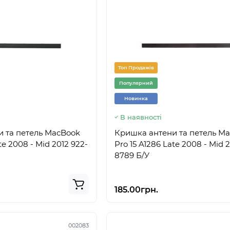
Топ Продажів
Популярний
Новинка
В наявності
 та петель MacBook
Кришка антени та петель M
te 2008 - Mid 2012 922-
Pro 15 A1286 Late 2008 - Mid 
8789 Б/У
185.00грн.
002083