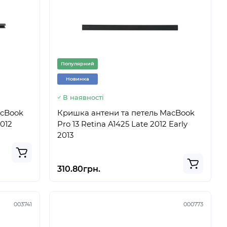
Популярний
Новинка
В наявності
acBook
Кришка антени та петель MacBook
2012
Pro 13 Retina A1425 Late 2012 Early
2013
310.80грн.
003741
000773