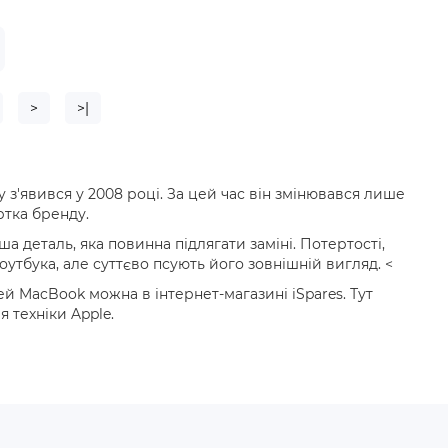
>
>|
 з'явився у 2008 році. За цей час він змінювався лише
ртка бренду.
 деталь, яка повинна підлягати заміні. Потертості,
утбука, але суттєво псують його зовнішній вигляд. <
ей MacBook можна в інтернет-магазині iSpares. Тут
 техніки Apple.