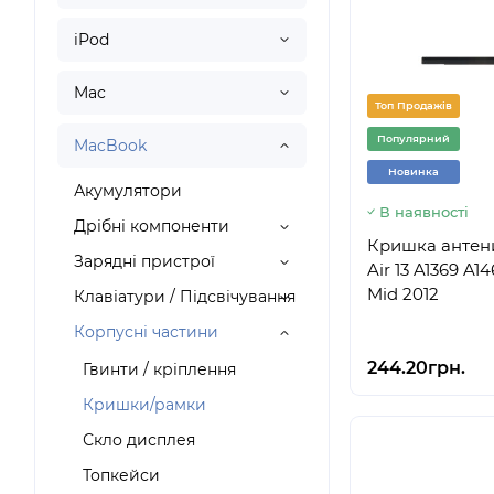
iPod
Mac
Топ Продажів
Популярний
MacBook
Новинка
Акумулятори
В наявності
Дрібні компоненти
Кришка антени
Зарядні пристрої
Air 13 A1369 A1
Mid 2012
Клавіатури / Підсвічування
Корпусні частини
244.20грн.
Гвинти / кріплення
Кришки/рамки
Скло дисплея
Топкейси