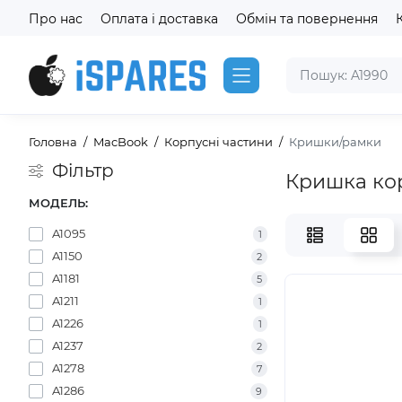
Про нас
Оплата і доставка
Обмін та повернення
Головна
MacBook
Корпусні частини
Кришки/рамки
Фільтр
Кришка ко
МОДЕЛЬ:
A1095
1
A1150
2
A1181
5
A1211
1
A1226
1
A1237
2
A1278
7
A1286
9