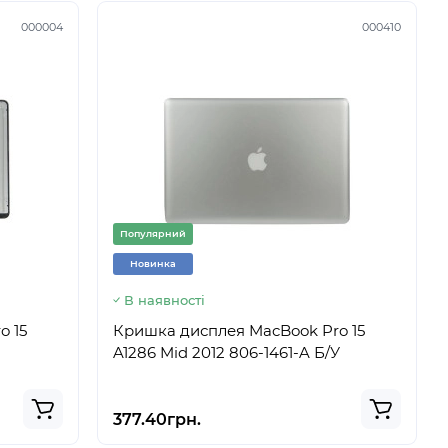
000004
000410
Популярний
Новинка
В наявності
o 15
Кришка дисплея MacBook Pro 15
A1286 Mid 2012 806-1461-A Б/У
377.40грн.