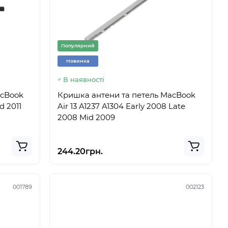
Популярний
Новинка
В наявності
acBook
Кришка антени та петель MacBook
d 2011
Air 13 A1237 A1304 Early 2008 Late
2008 Mid 2009
244.20грн.
001789
002123