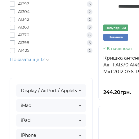
A1297
3
A1304
2
A1342
2
A1369
3
Популярний
A1370
6
Новинка
A1398
5
В наявності
A1425
2
Кришка антени
Показати ще 12
Air 11 A1370 A1
Mid 2012 076-1
Display / AirPort / Appletv
244.20грн.
iMac
iPad
iPhone