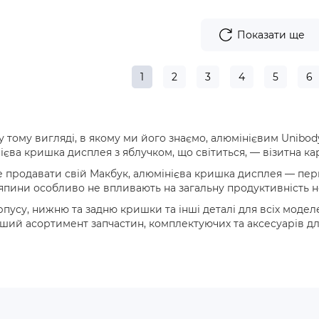
Показати ще
1
2
3
4
5
6
 тому вигляді, в якому ми його знаємо, алюмінієвим Unibody
нієва кришка дисплея з яблучком, що світиться, — візитна ка
 продавати свій Макбук, алюмінієва кришка дисплея — перша
япини особливо не впливають на загальну продуктивність но
рпусу, нижню та задню кришки та інші деталі для всіх модел
ший асортимент запчастин, комплектуючих та аксесуарів для