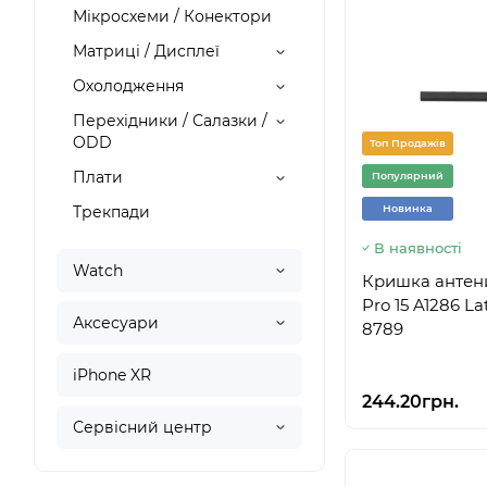
Мікросхеми / Конектори
Матриці / Дисплеї
Охолодження
Перехідники / Салазки /
ODD
Топ Продажів
Плати
Популярний
Трекпади
Новинка
В наявності
Watch
Кришка антени
Pro 15 A1286 La
Аксесуари
8789
iPhone XR
244.20грн.
Сервісний центр