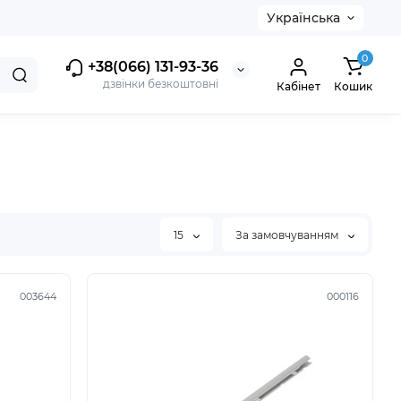
Українська
0
+38(066) 131-93-36
дзвінки безкоштовні
Кабінет
Кошик
15
За замовчуванням
003644
000116