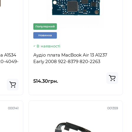
Популярний
Новинка
В наявності
a A1534
Аудіо плата MacBook Air 13 A1237
20-4049-
Early 2008 922-8379 820-2263
514.30грн.
000141
001359