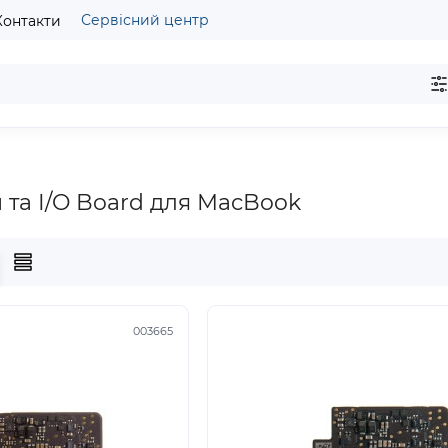
Сервісний центр
Контакти
и та I/O Board для MacBook
003665