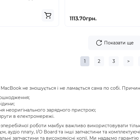
1113.70грн.
Показати ще
1
2
3
>
 MacBook не зношується і не ламається сама по собі. Причини
пошкодження;
ідини;
ня неоригінального зарядного пристрою;
пруги в електромережі.
зперебійної роботи макбук важливо використовувати тільки
єм, аудіо плату, I/O Board та інші запчастини та комплектуюч
альні запчастини та високоякісні копії. Ми надаємо гаранті