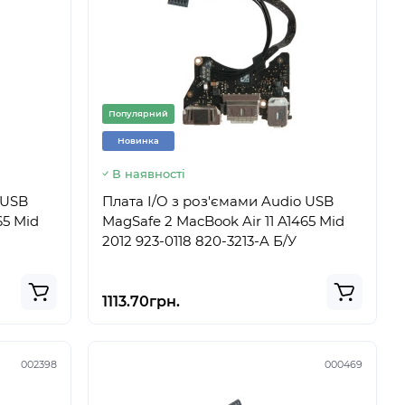
Популярний
Новинка
В наявності
 USB
Плата I/O з роз'ємами Audio USB
65 Mid
MagSafe 2 MacBook Air 11 A1465 Mid
2012 923-0118 820-3213-A Б/У
1113.70грн.
002398
000469