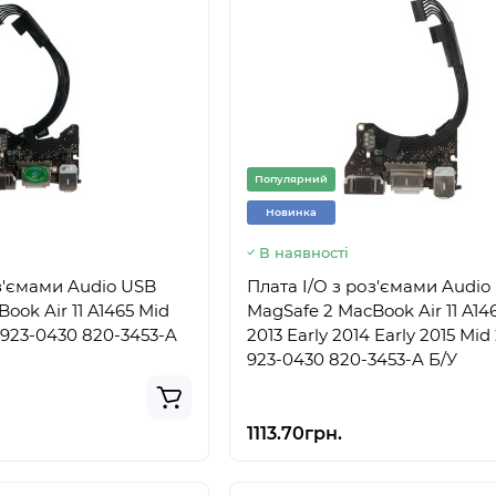
Популярний
Новинка
В наявності
оз'ємами Audio USB
Плата I/O з роз'ємами Audio
ook Air 11 A1465 Mid
MagSafe 2 MacBook Air 11 A14
4 923-0430 820-3453-A
2013 Early 2014 Early 2015 Mid
923-0430 820-3453-A Б/У
1113.70грн.