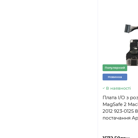
Популярний
Новинка
В наявності
Плата I/O з р
MagSafe 2 MacB
2012 923-0125 8
постачання Ap