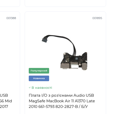
001388
001895
Популярний
Новинка
В наявності
 USB
Плата I/O з роз'ємами Audio USB
66 Mid
MagSafe MacBook Air 11 A1370 Late
 2017
2010 661-5793 820-2827-B / Б/У