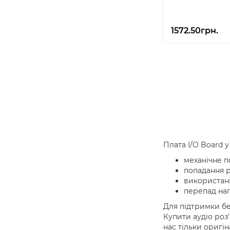
1572.50грн.
Плата I/O Board у
механічне 
попадання р
використан
перепад на
Для підтримки бе
Купити аудіо роз'
нас тільки оригін