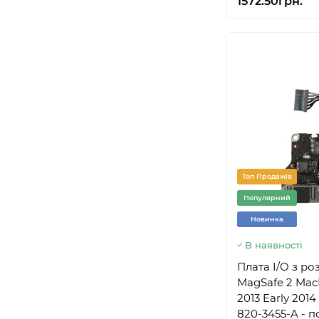
1572.50грн.
Топ Продажів
Популярний
Новинка
В наявності
Плата I/O з р
MagSafe 2 MacB
2013 Early 2014
820-3455-A - 