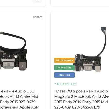
002951
Топ Продажів
Популярний
Новинка
В наявності
оз'ємами Audio USB
Плата I/O з роз'ємами Audio
ook Air 13 A1466 Mid
MagSafe 2 MacBook Air 13 A14
 Early 2015 923-0439
2013 Early 2014 Early 2015 Mid
постачання Apple ASP
923-0439 820-3455-A Б/У