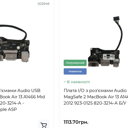
002949
Популярний
Новинка
В наявності
оз'ємами Audio USB
Плата I/O з роз'ємами Audio
ook Air 13 A1466 Mid
MagSafe 2 MacBook Air 13 A14
20-3214-A -
2012 923-0125 820-3214-A Б/У
ple ASP
1113.70грн.