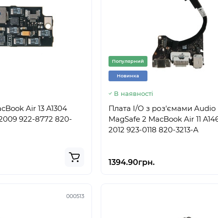
Популярний
Новинка
В наявності
cBook Air 13 A1304
Плата I/O з роз'ємами Audio
 2009 922-8772 820-
MagSafe 2 MacBook Air 11 A14
2012 923-0118 820-3213-A
1394.90грн.
000513