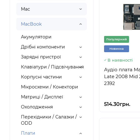
Mac
MacBook
Акумулятори
Популярний
Дрібні компоненти
Новинка
Зарядні пристрої
В наявності
Клавіатури / Підсвічування
Аудіо плата Ma
Late 2008 Mid
Корпусні частини
2392
Мікросхеми / Конектори
Матриці / Дисплеї
514.30грн.
Охолодження
Перехідники / Салазки /
ODD
Плати