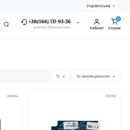
Українська
0
+38(066) 131-93-36
дзвінки безкоштовні
Кабінет
Кошик
15
За замовчуванням
000554
000747