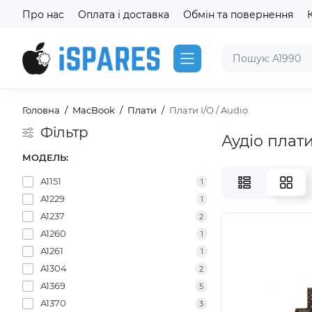
Про нас
Оплата і доставка
Обмін та повернення
Головна
MacBook
Плати
Плати I/O / Audio
Фільтр
Аудіо плат
МОДЕЛЬ:
A1151
1
A1229
1
A1237
2
A1260
1
A1261
1
A1304
2
A1369
5
A1370
3