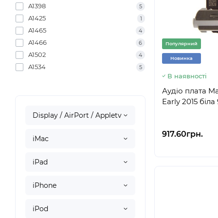
A1398
5
A1425
1
A1465
4
A1466
6
Популярний
A1502
4
Новинка
A1534
5
В наявності
Аудіо плата Ma
Early 2015 біл
Display / AirPort / Appletv
917.60грн.
iMac
iPad
iPhone
iPod