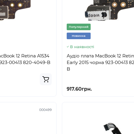
Популярний
Новинка
В наявності
cBook 12 Retina A1534
Аудіо плата MacBook 12 Retin
а 923-00413 820-4049-B
Early 2015 чорна 923-00413 8
B
917.60грн.
000499