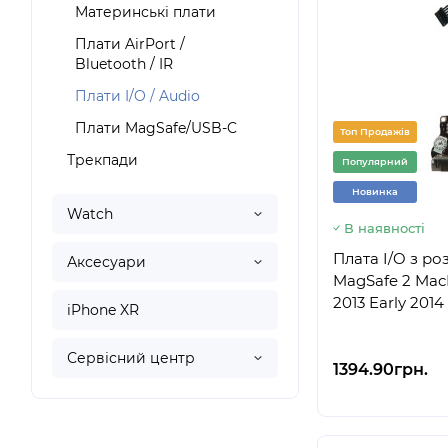
Материнські плати
Плати AirPort /
Bluetooth / IR
Плати I/O / Audio
Плати MagSafe/USB-C
Топ Продажів
Трекпади
Популярний
Новинка
Watch
В наявності
Плата I/O з р
Аксесуари
MagSafe 2 MacB
2013 Early 201
iPhone XR
Сервісний центр
1394.90грн.