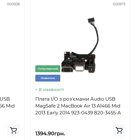
000508
000973
Популярний
Новинка
В наявності
 USB
Плата I/O з роз'ємами Audio USB
66 Mid
MagSafe 2 MacBook Air 13 A1466 Mid
2013 Early 2014 923-0439 820-3455-A
1394.90грн.