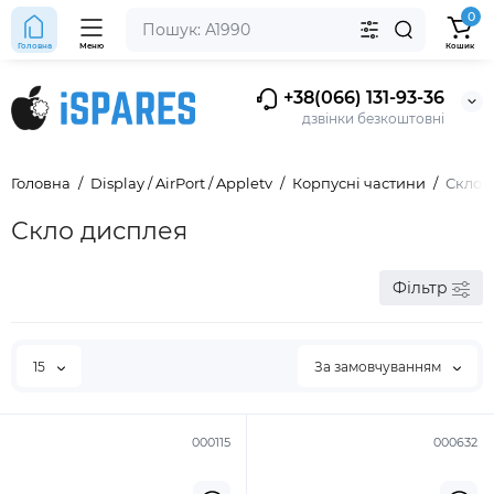
0
Головна
Меню
Кошик
+38(066) 131-93-36
дзвінки безкоштовні
Головна
Display / AirPort / Appletv
Корпусні частини
Скло 
Скло дисплея
Фільтр
15
За замовчуванням
000115
000632