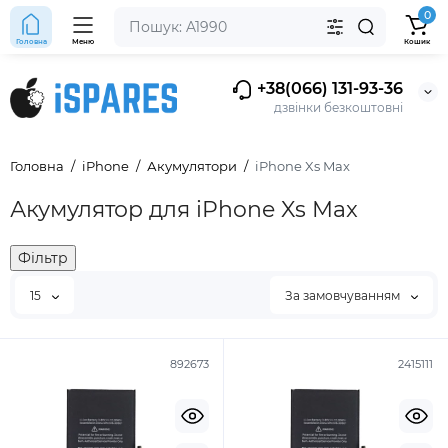
0
Головна
Меню
Кошик
+38(066) 131-93-36
дзвінки безкоштовні
Головна
iPhone
Акумулятори
iPhone Xs Max
Акумулятор для iPhone Xs Max
Фільтр
15
За замовчуванням
892673
2415111