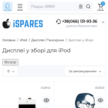
0
Головна
Меню
Кошик
+38(066) 131-93-36
дзвінки безкоштовні
Головна
iPod
Дисплеї / Тачскріни
Дисплеї у зборі
Дисплеї у зборі для iPod
Фільтр
15
За замовчуванням
002942
002823