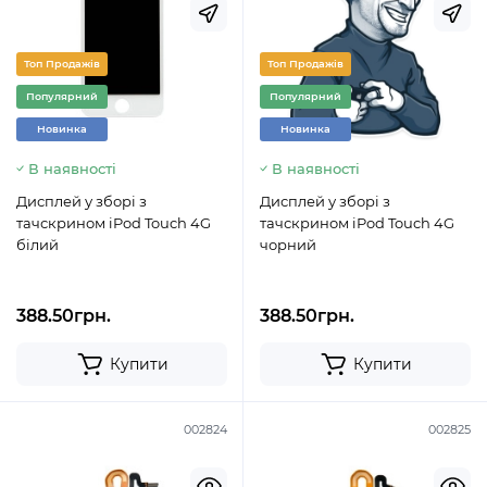
Топ Продажів
Топ Продажів
Популярний
Популярний
Новинка
Новинка
В наявності
В наявності
Дисплей у зборі з
Дисплей у зборі з
тачскрином iPod Touch 4G
тачскрином iPod Touch 4G
білий
чорний
388.50грн.
388.50грн.
Купити
Купити
002824
002825