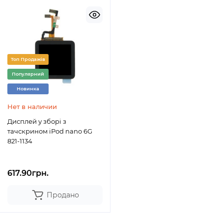
Топ Продажів
Популярний
Новинка
Нет в наличии
Дисплей у зборі з
тачскрином iPod nano 6G
821-1134
617.90грн.
Продано