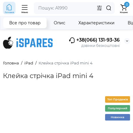
0
Головна
Меню
Кошик
Все про товар
Опис
Характеристики
Ві
+38(066) 131-93-36
дзвінки безкоштовні
Головна
iPad
Клейка стрічка iPad mini 4
Клейка стрічка iPad mini 4
Топ Продажів
Популярний
Новинка