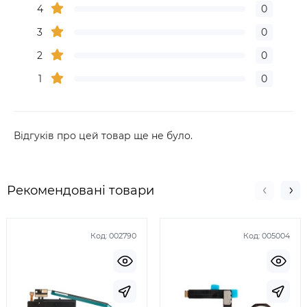
4
0
3
0
2
0
1
0
Відгуків про цей товар ще не було.
Рекомендовані товари
Код:
002790
Код:
005004