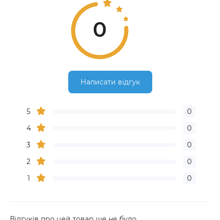
0
Написати відгук
5
0
4
0
3
0
2
0
1
0
Відгуків про цей товар ще не було.