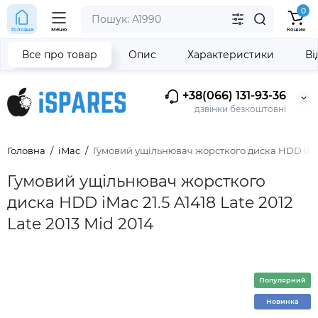
0
Головна
Меню
Кошик
Все про товар
Опис
Характеристики
Ві
+38(066) 131-93-36
дзвінки безкоштовні
Головна
iMac
Гумовий ущільнювач жорсткого диска HDD iMac 2
Гумовий ущільнювач жорсткого
диска HDD iMac 21.5 A1418 Late 2012
Late 2013 Mid 2014
Популярний
Новинка