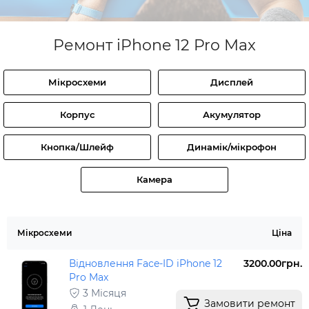
Ремонт iPhone 12 Pro Max
Мікросхеми
Дисплей
Корпус
Акумулятор
Кнопка/Шлейф
Динамік/мікрофон
Камера
Мікросхеми
Ціна
Відновлення Face-ID iPhone 12
3200.00грн.
Pro Max
3 Місяця
Замовити ремонт