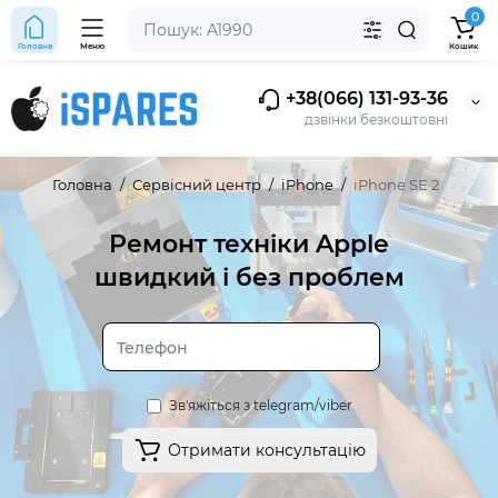
0
Головна
Меню
Кошик
+38(066) 131-93-36
дзвінки безкоштовні
Головна
Сервісний центр
iPhone
iPhone SE 2
Ремонт техніки Apple
швидкий і без проблем
Зв'яжіться з telegram/viber
Отримати консультацію