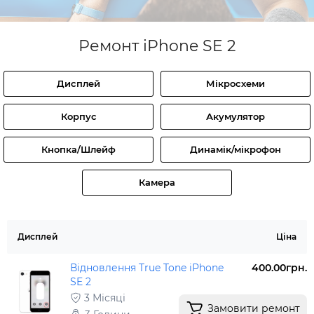
Ремонт iPhone SE 2
Дисплей
Мікросхеми
Корпус
Акумулятор
Кнопка/Шлейф
Динамік/мікрофон
Камера
Дисплей
Ціна
Відновлення True Tone iPhone
400.00грн.
SE 2
3 Місяці
Замовити ремонт